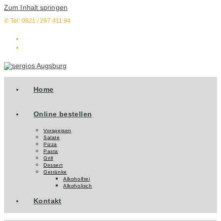
Zum Inhalt springen
✆ Tel: 0821 / 297 411 94
Home
Online bestellen
Vorspeisen
Salate
Pizza
Pasta
Grill
Dessert
Getränke
Alkoholfrei
Alkoholisch
Kontakt