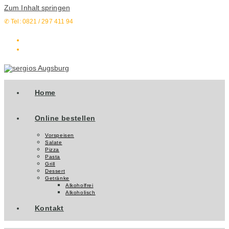
Zum Inhalt springen
✆ Tel: 0821 / 297 411 94
Home
Online bestellen
Vorspeisen
Salate
Pizza
Pasta
Grill
Dessert
Getränke
Alkoholfrei
Alkoholisch
Kontakt